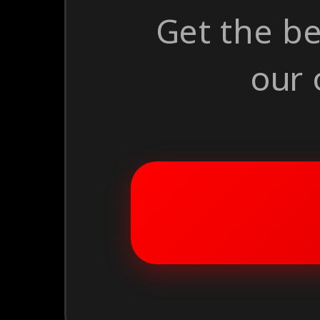
Get the b
our 