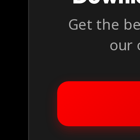
Get the b
our 