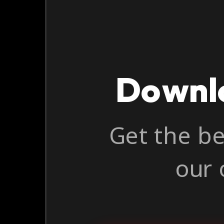
Downl
Get the b
our 