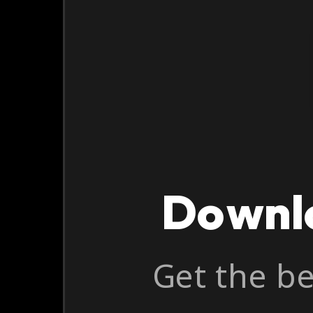
Downl
Get the b