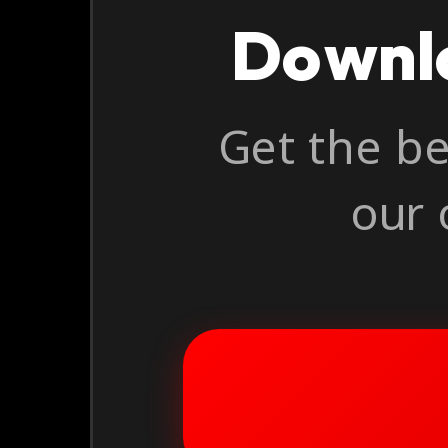
Downl
Get the b
our 