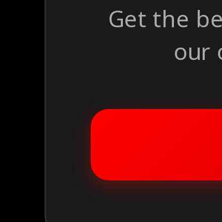
Get the b
our 