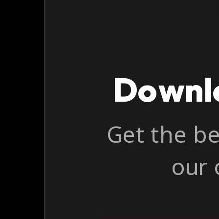
Downl
Get the b
our 