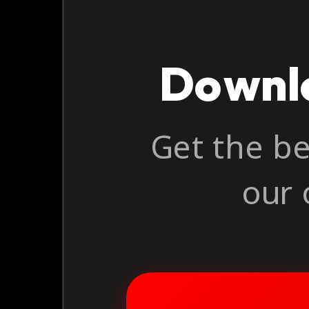
Downl
Get the b
our 