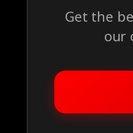
Get the b
our 