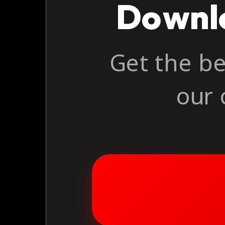
Downl
Get the b
our 