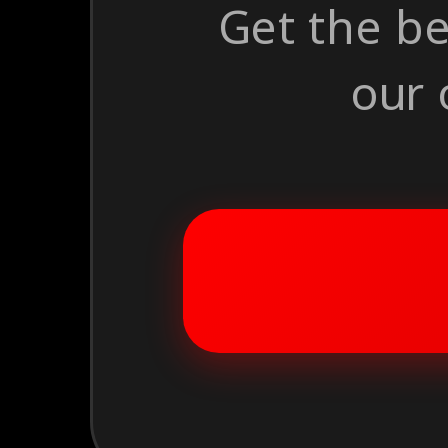
Get the b
our 