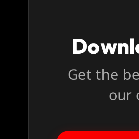
Downl
Get the b
our 